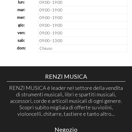
lun:
09:00–19:00
mar:
09:00–19:00
mer:
09:00–19:00
gio:
09:00–19:00
ven:
09:00–19:00
sab:
09:00–13:00
dom:
Chiuso
RENZI MUSICA
RENZI MUSICA è leader nel settore della vendita
di strumenti musicali, libri e spartiti musicali,
accessori, corde e articoli musicali di ogni genere.
Scopri subito migliaia di offerte su violini,
violoncelli, chitarre, tastiere e tanto altro...
Negozio