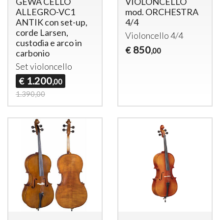
GEWA CELLO
VIOLONCELLO
ALLEGRO-VC1
mod. ORCHESTRA
ANTIK con set-up,
4/4
corde Larsen,
Violoncello 4/4
custodia e arco in
850
€
,00
carbonio
Set violoncello
1.200
€
,00
1.390,00