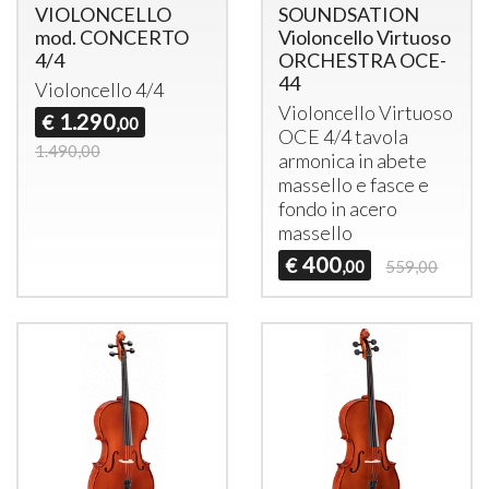
VIOLONCELLO
SOUNDSATION
mod. CONCERTO
Violoncello Virtuoso
4/4
ORCHESTRA OCE-
44
Violoncello 4/4
Violoncello Virtuoso
1.290
€
,00
OCE
4/4 tavola
1.490,00
armonica in abete
massello e fasce e
fondo in acero
massello
400
€
,00
559,00