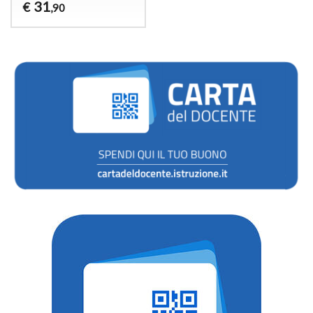
31
€
,90