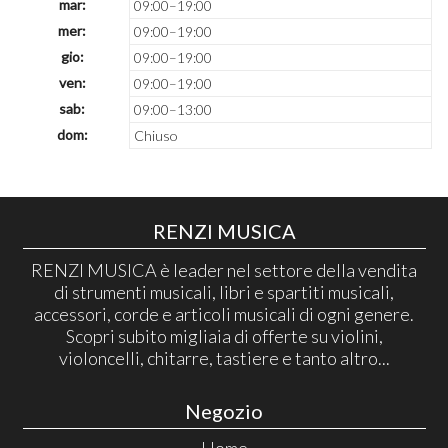
mar:
09:00–19:00
mer:
09:00–19:00
gio:
09:00–19:00
ven:
09:00–19:00
sab:
09:00–13:00
dom:
Chiuso
RENZI MUSICA
RENZI MUSICA è leader nel settore della vendita
di strumenti musicali, libri e spartiti musicali,
accessori, corde e articoli musicali di ogni genere.
Scopri subito migliaia di offerte su violini,
violoncelli, chitarre, tastiere e tanto altro...
Negozio