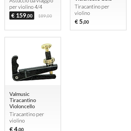
Astuccio da viaggio
Tiracantino per
per violino 4/4
violino
159
€
,00
189,00
5
€
,00
Valmusic
Tiracantino
Violoncello
Tiracantino per
violino
4
€
,00