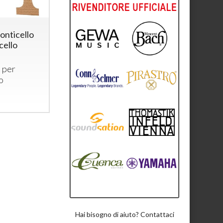
onticello
cello
 per
o
Hai bisogno di aiuto? Contattaci