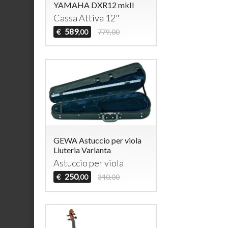
YAMAHA DXR12 mkII
Cassa Attiva 12"
589
€
779,00
,00
GEWA Astuccio per viola
Liuteria Varianta
Astuccio per viola
250
€
340,00
,00