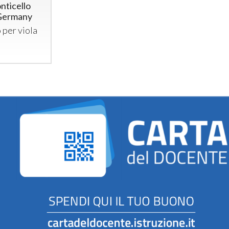
nticello
 Germany
 per viola