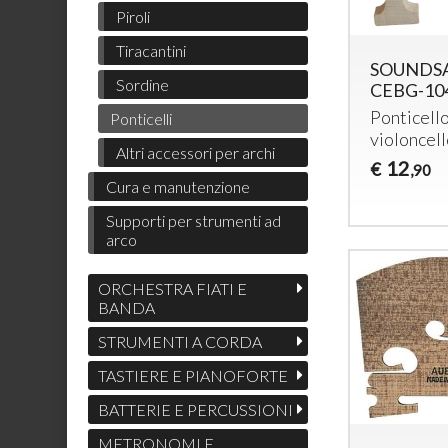
Piroli
Tiracantini
SOUNDS
Sordine
CEBG-10
Ponticell
Ponticelli
violoncell
Altri accessori per archi
12
€
,90
Cura e manutenzione
Supporti per strumenti ad
arco
ORCHESTRA FIATI E
BANDA
STRUMENTI A CORDA
TASTIERE E PIANOFORTE
BATTERIE E PERCUSSIONI
METRONOMI E