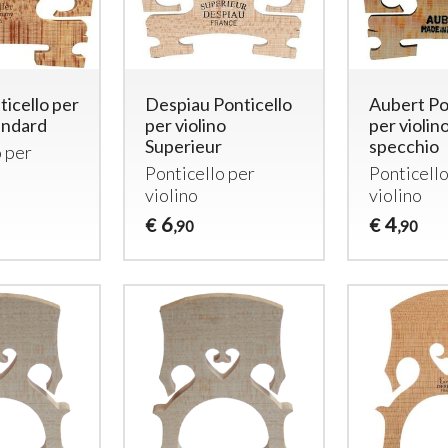
ticello per
Despiau Ponticello
Aubert Po
andard
per violino
per violino
Superieur
specchio
o per
Ponticello per
Ponticello
violino
violino
6
4
€
€
,90
,90