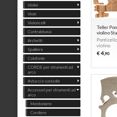
Violini
Viole
Violoncelli
Teller Pon
Contrabbassi
violino St
Ponticell
Archetti
violino
Spalliere
4
€
,90
Colofonie
CORDE per strumenti ad
arco
Astucci e custodie
Accessori per strumenti ad
arco
Mentoniere
Cordiere