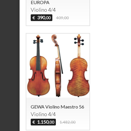
EUROPA
Violino 4/4
390
€
409,00
,00
GEWA Violino Maestro 56
Violino 4/4
1.150
€
1.482,00
,00