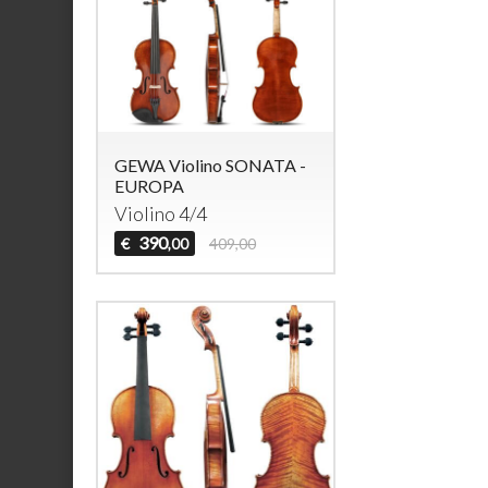
GEWA Violino SONATA -
EUROPA
Violino 4/4
390
€
409,00
,00