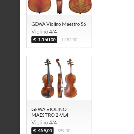
GEWA Violino Maestro 56
Violino 4/4
1.150
€
1.482,00
,00
GEWA VIOLINO
MAESTRO 2-VL4
Violino 4/4
459
€
599,00
,00