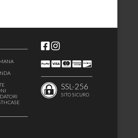
IMANA
ANDA
TE
SSL-256
ONI
SITO SICURO
DATORI
IGTHCASE
ND & DJ
 RECORDING
RTITI
ORI