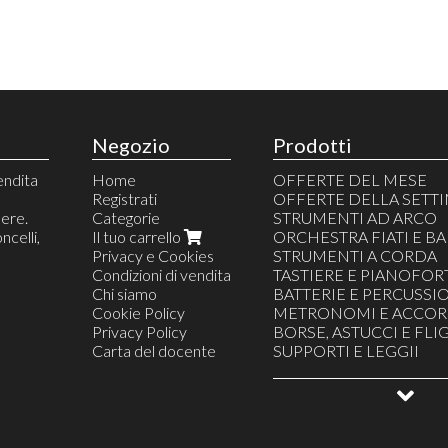
Negozio
Prodotti
endita
Home
OFFERTE DEL MESE
Registrati
OFFERTE DELLA SETT
nere.
Categorie
STRUMENTI AD ARCO
ncelli,
Il tuo carrello
ORCHESTRA FIATI E B
Privacy e Cookies
STRUMENTI A CORDA
Condizioni di vendita
TASTIERE E PIANOFOR
Chi siamo
BATTERIE E PERCUSSI
Cookie Policy
METRONOMI E ACCOR
Privacy Policy
BORSE, ASTUCCI E FL
Carta del docente
SUPPORTI E LEGGII
PRO AUDIO, LIVE SOU
CUFFIE E AURICOLARI
STUDIO E COMPUTER
LIBRI, QUADERNI E SPA
PICKUP E TRASMETTIT