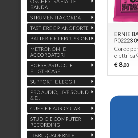
ORCHESTRA FIATI E
BANDA
STRUMENTI A CORDA
TASTIERE E PIANOFORTE
ERNIE B
BATTERIE E PERCUSSIONI
P02223 0
Corde per
METRONOMI E
ACCORDATORI
elettrica 
8
€
BORSE, ASTUCCI E
,00
FLIGTHCASE
SUPPORTI E LEGGII
PRO AUDIO, LIVE SOUND
& DJ
CUFFIE E AURICOLARI
STUDIO E COMPUTER
RECORDING
LIBRI, QUADERNI E