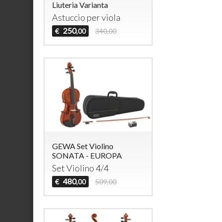
Liuteria Varianta
Astuccio per viola
250
€
340,00
,00
GEWA Set Violino
SONATA - EUROPA
Set Violino 4/4
480
€
509,00
,00