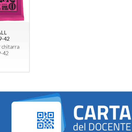
ALL
9-42
 chitarra
9-42