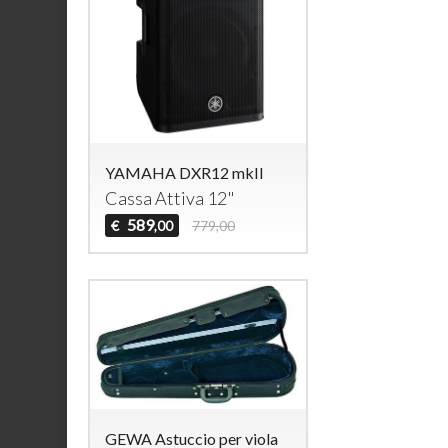
YAMAHA DXR12 mkII
Cassa Attiva 12"
589
€
779,00
,00
GEWA Astuccio per viola