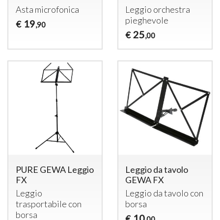
Asta microfonica
Leggio orchestra
pieghevole
19
€
,90
25
€
,00
PURE GEWA Leggio
Leggio da tavolo
FX
GEWA FX
Leggio
Leggio da tavolo con
trasportabile con
borsa
borsa
10
€
,00