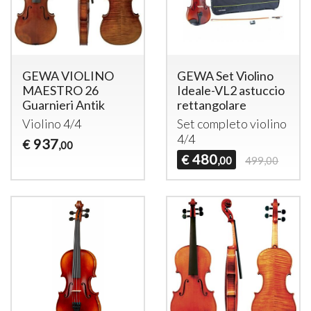
GEWA VIOLINO
GEWA Set Violino
MAESTRO 26
Ideale-VL2 astuccio
Guarnieri Antik
rettangolare
Violino 4/4
Set completo violino
4/4
937
€
,00
480
€
,00
499,00