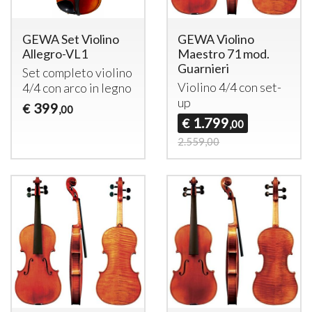
GEWA Set Violino
GEWA Violino
Allegro-VL1
Maestro 71 mod.
Guarnieri
Set completo violino
Violino 4/4 con set-
4/4 con arco in legno
up
399
€
,00
1.799
€
,00
2.559,00