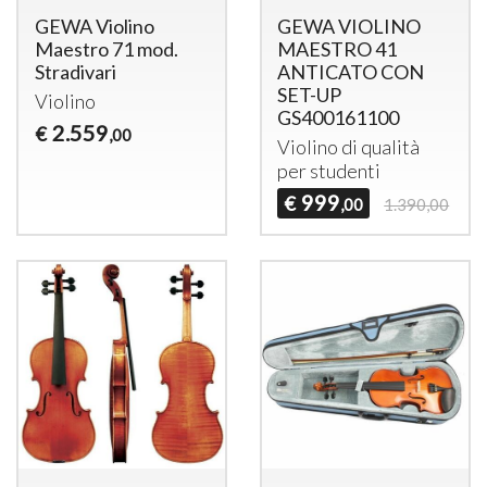
GEWA Violino
GEWA VIOLINO
Maestro 71 mod.
MAESTRO 41
Stradivari
ANTICATO CON
SET-UP
Violino
GS400161100
2.559
€
,00
Violino di qualità
per studenti
999
€
,00
1.390,00