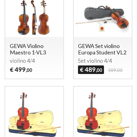
GEWA Violino
GEWA Set violino
Maestro 1-VL3
Europa Student VL2
violino 4/4
Set violino 4/4
499
489
€
€
,00
,00
589,00