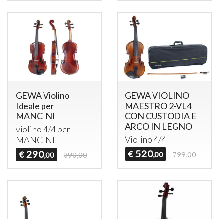
GEWA Violino
GEWA VIOLINO
Ideale per
MAESTRO 2-VL4
MANCINI
CON CUSTODIA E
ARCO IN LEGNO
violino 4/4 per
Violino 4/4
MANCINI
520
290
€
€
,00
799,00
,00
390,00