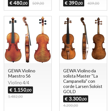
480
390
€
€
,00
509,00
,00
409,00
GEWA Violino
GEWA Violino da
Maestro 56
solista Master "La
Campanella" con
Violino 4/4
corde Larsen Soloist
1.150
€
,00
GOLD
1.482,00
3.300
€
,00
4.200,00