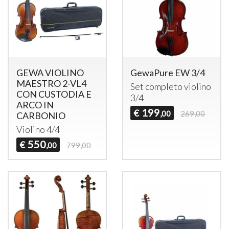
GEWA VIOLINO
GewaPure EW 3/4
MAESTRO 2-VL4
Set completo violino
CON CUSTODIA E
3/4
ARCO IN
199
€
,00
269,00
CARBONIO
Violino 4/4
550
€
,00
799,00