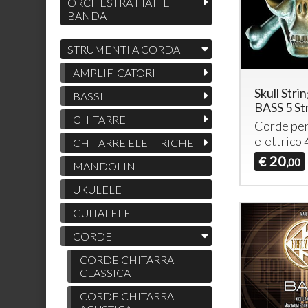
ORCHESTRA FIATI E
BANDA
STRUMENTI A CORDA
AMPLIFICATORI
Skull Stri
BASSI
BASS 5 St
CHITARRE
Corde per
elettrico
CHITARRE ELETTRICHE
20
€
,00
MANDOLINI
UKULELE
GUITALELE
CORDE
CORDE CHITARRA
CLASSICA
CORDE CHITARRA