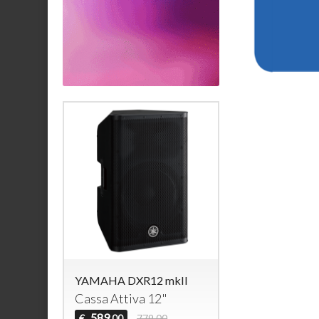
YAMAHA DXR12 mkII
Cassa Attiva 12"
589
€
779,00
,00