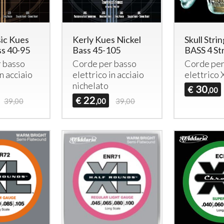
ic Kues
Kerly Kues Nickel
Skull Stri
ss 40-95
Bass 45-105
BASS 4 St
 basso
Corde per basso
Corde per
in acciaio
elettrico in acciaio
elettrico
nichelato
30
€
,00
22
€
39,00
,00
39,00