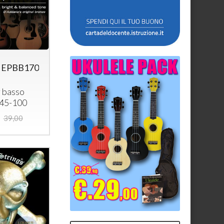
o EPBB170
 basso
045-100
39,00