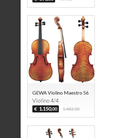
GEWA Violino Maestro 56
Violino 4/4
1.150
€
1.482,00
,00