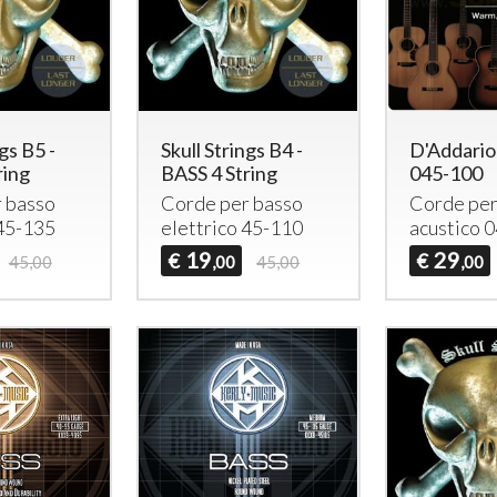
ngs B5 -
Skull Strings B4 -
D'Addari
ring
BASS 4 String
045-100
 basso
Corde per basso
Corde per
 45-135
elettrico 45-110
acustico 
19
29
€
€
45,00
,00
45,00
,00