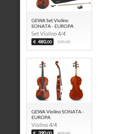
GEWA Set Violino
SONATA - EUROPA
Set Violino 4/4
480
€
509,00
,00
GEWA Violino SONATA -
EUROPA
Violino 4/4
390
€
409,00
,00