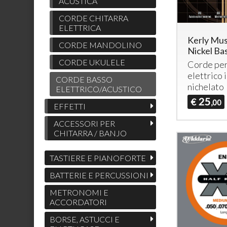
ACUSTICA
CORDE CHITARRA
ELETTRICA
Kerly Mus
CORDE MANDOLINO
Nickel Ba
CORDE UKULELE
Corde per
elettrico 
CORDE BASSO
nichelato
ELETTRICO/ACUSTICO
25
€
,00
EFFETTI
ACCESSORI PER
CHITARRA / BANJO
TASTIERE E PIANOFORTE
BATTERIE E PERCUSSIONI
METRONOMI E
ACCORDATORI
BORSE, ASTUCCI E