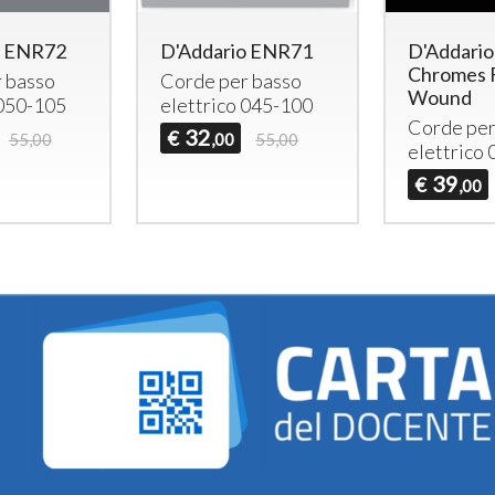
o ENR72
D'Addario ENR71
D'Addari
Chromes F
 basso
Corde per basso
Wound
 050-105
elettrico 045-100
Corde per
32
€
55,00
,00
55,00
elettrico
39
€
,00