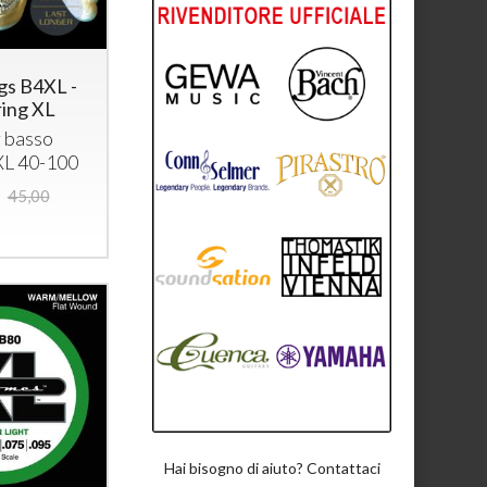
ngs B4XL -
ring XL
 basso
 XL 40-100
45,00
Hai bisogno di aiuto? Contattaci