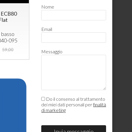
Nome
o ECB80
lat
Email
 basso
 040-095
59,00
Messaggio
Do il consenso al trattamento
dei miei dati personali per
finalità
di marketing
Invia messaggio