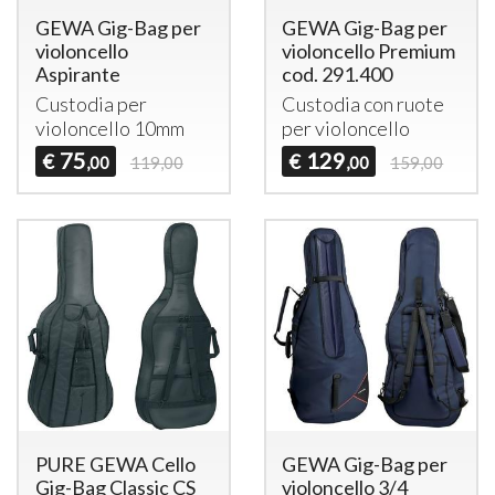
GEWA Gig-Bag per
GEWA Gig-Bag per
violoncello
violoncello Premium
Aspirante
cod. 291.400
Custodia per
Custodia con ruote
violoncello 10mm
per violoncello
75
129
€
€
,00
119,00
,00
159,00
PURE GEWA Cello
GEWA Gig-Bag per
Gig-Bag Classic CS
violoncello 3/4