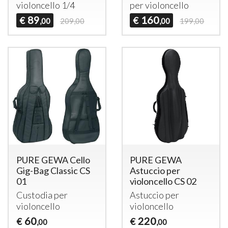
violoncello 1/4
per violoncello
89
160
€
€
,00
209,00
,00
199,00
PURE GEWA Cello
PURE GEWA
Gig-Bag Classic CS
Astuccio per
01
violoncello CS 02
Custodia per
Astuccio per
violoncello
violoncello
60
220
€
€
,00
,00