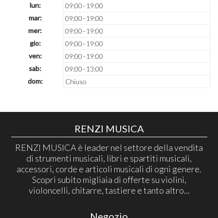
lun:
09:00–19:00
mar:
09:00–19:00
mer:
09:00–19:00
gio:
09:00–19:00
ven:
09:00–19:00
sab:
09:00–13:00
dom:
Chiuso
RENZI MUSICA
RENZI MUSICA è leader nel settore della vendita
di strumenti musicali, libri e spartiti musicali,
accessori, corde e articoli musicali di ogni genere.
Scopri subito migliaia di offerte su violini,
violoncelli, chitarre, tastiere e tanto altro...
Negozio