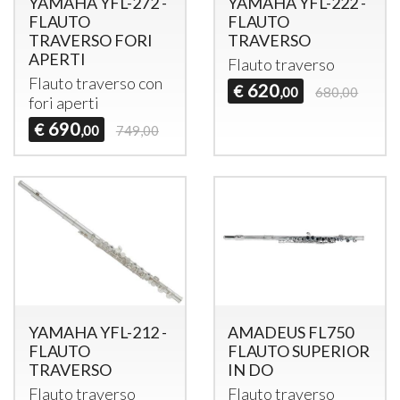
YAMAHA YFL-272 -
YAMAHA YFL-222 -
FLAUTO
FLAUTO
TRAVERSO FORI
TRAVERSO
APERTI
Flauto traverso
Flauto traverso con
620
€
,00
680,00
fori aperti
690
€
,00
749,00
YAMAHA YFL-212 -
AMADEUS FL750
FLAUTO
FLAUTO SUPERIOR
TRAVERSO
IN DO
Flauto traverso
Flauto traverso