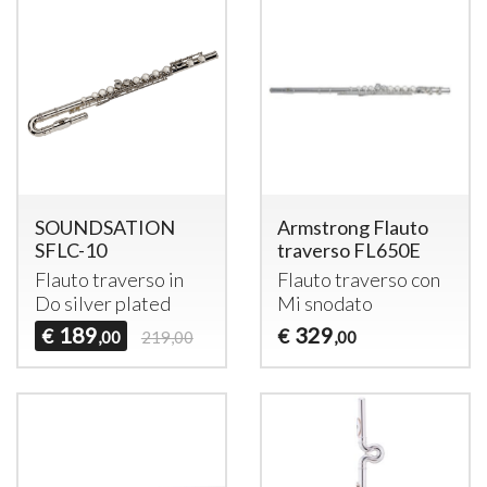
SOUNDSATION
Armstrong Flauto
SFLC-10
traverso FL650E
Flauto traverso in
Flauto traverso con
Do silver plated
Mi snodato
189
329
€
€
,00
219,00
,00