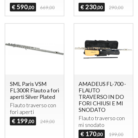
590
230
€
€
,00
669,00
,00
290,00
SML Paris VSM
AMADEUS FL-700 -
FL300R Flauto a fori
FLAUTO
aperti Silver Plated
TRAVERSO IN DO
FORI CHIUSI E MI
Flauto traverso con
SNODATO
fori aperti
Flauto traverso con
199
€
,00
249,00
mi snodato
170
€
,00
199,00