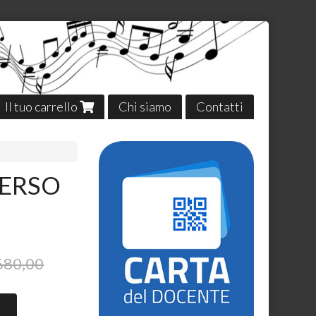
Il tuo carrello
Chi siamo
Contatti
VERSO
680,00