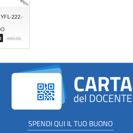
FL-222 -
SO
0
680,00