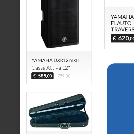
YAMAHA Y
FLAUTO
TRAVER
620
€
,0
YAMAHA DXR12 mkII
Cassa Attiva 12"
589
€
779,00
,00