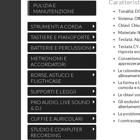
Caratterist
PULIZIA E
MANUTENZIONE
Tonalità: D
Sistema: Off
Chiavi: Chius
STRUMENTI A CORDA
Materiale: N
TASTIERE E PIANOFORTE
Testata: Al
Testata CY 
BATTERIE E PERCUSSIONI
risposta ecc
METRONOMI E
Consentono a
apprezzeran
ACCORDATORI
Le colonnine
BORSE, ASTUCCI E
allineament
FLIGTHCASE
La forma e 
comoda e n
SUPPORTI E LEGGII
Le chiavi s
PRO AUDIO, LIVE SOUND
Gli esclusiv
allentamen
& DJ
La posizione
CUFFIE E AURICOLARI
I contrasseg
STUDIO E COMPUTER
RECORDING