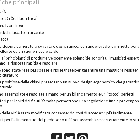
iche principali
O (C)
set G (Sol fuori linea)
e, fuori linea
ickel placcato in argento
pacca
a doppia cameratura svasata e design unico, con undercut del caminetto per
ellente ed un suono ricco e caldo
i principianti di produrre velocemente splendide sonorità. I musicisti espert
no la risposta rapida e regolare
 sono state rese più spesse e ridisegnate per garantire una maggiore resiste
o duraturo
la posizione delle chiavi presentano un nuovo design ergonomico che garantis
aturale
ono assemblate e regolate a mano per un bilanciamento e un "tocco" perfetti
i fori per le viti dei flauti Yamaha permettono una regolazione fine e prevengon
to
 delle viti è stata modificata consentendo così di accedervi più facilmente
ni per l'allineamento del piede sono utili per assemblare correttamente lo s