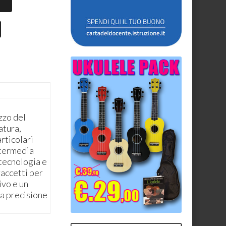
zzo del
atura,
articolari
Intermedia
 tecnologia e
raccetti per
ivo e un
la precisione