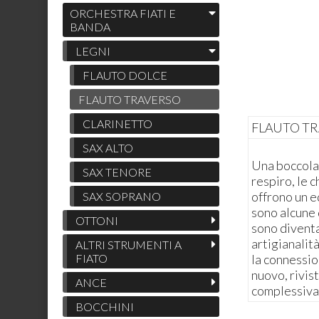
ORCHESTRA FIATI E
BANDA
LEGNI
FLAUTO DOLCE
FLAUTO TRAVERSO
CLARINETTO
FLAUTO TR
SAX ALTO
Una boccola 
SAX TENORE
respiro, le 
offrono un eq
SAX SOPRANO
sono alcune 
OTTONI
sono diventa
artigianalità
ALTRI STRUMENTI A
FIATO
la connessio
nuovo, rivis
ANCE
complessiva
BOCCHINI