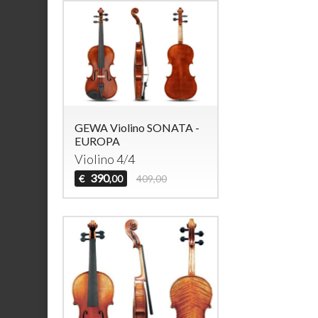
GEWA Violino SONATA -
EUROPA
Violino 4/4
390
€
409,00
,00