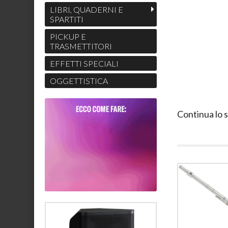
LIBRI, QUADERNI E
SPARTITI
PICKUP E
TRASMETTITORI
EFFETTI SPECIALI
OGGETTISTICA
Continua lo 