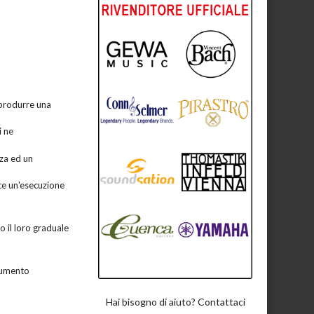
 produrre una
i ne
nza ed un
ce un'esecuzione
o il loro graduale
trumento
Hai bisogno di aiuto? Contattaci