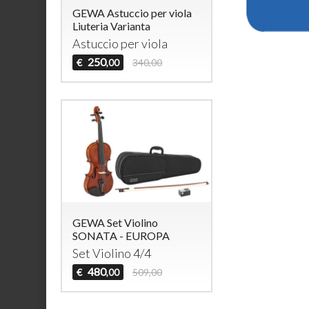
GEWA Astuccio per viola
Liuteria Varianta
Astuccio per viola
250
€
340,00
,00
GEWA Set Violino
SONATA - EUROPA
Set Violino 4/4
480
€
509,00
,00