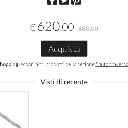
620
,00
€
680,00
Acquista
shopping!
scopri altri prodotti della sezione
flauto travers
Visti di recente