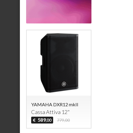
YAMAHA DXR12 mkII
Cassa Attiva 12"
589
€
779,00
,00