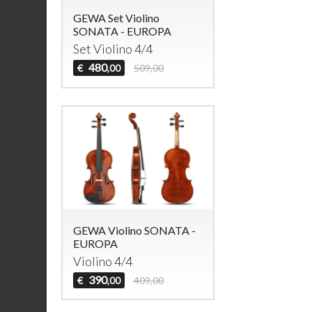
GEWA Set Violino
SONATA - EUROPA
Set Violino 4/4
480
€
509,00
,00
GEWA Violino SONATA -
EUROPA
Violino 4/4
390
€
409,00
,00