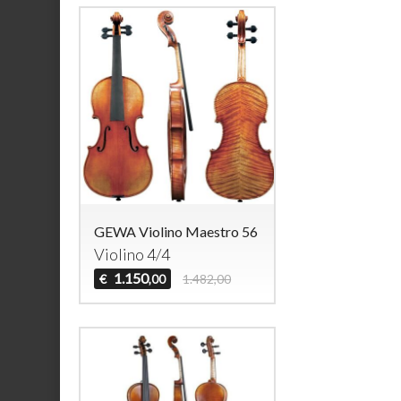
GEWA Violino Maestro 56
Violino 4/4
1.150
€
1.482,00
,00