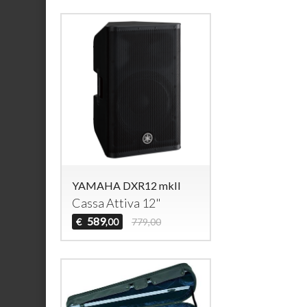
YAMAHA DXR12 mkII
Cassa Attiva 12"
589
€
779,00
,00