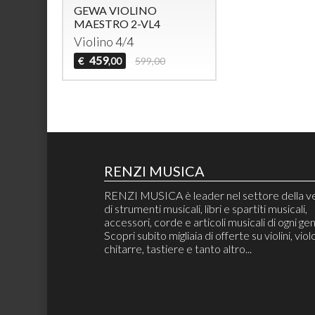
GEWA VIOLINO
MAESTRO 2-VL4
Violino 4/4
459
€
599,00
,00
RENZI MUSICA
RENZI MUSICA è leader nel settore della v
di strumenti musicali, libri e spartiti musicali,
accessori, corde e articoli musicali di ogni ge
Scopri subito migliaia di offerte su violini, violo
chitarre, tastiere e tanto altro...