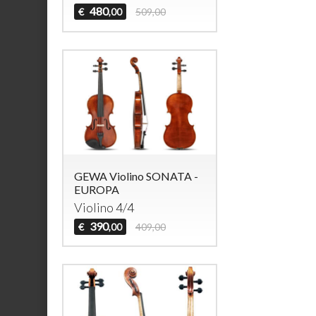
480
€
509,00
,00
GEWA Violino SONATA -
EUROPA
Violino 4/4
390
€
409,00
,00