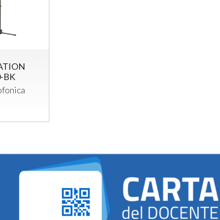
ATION
0-BK
ofonica