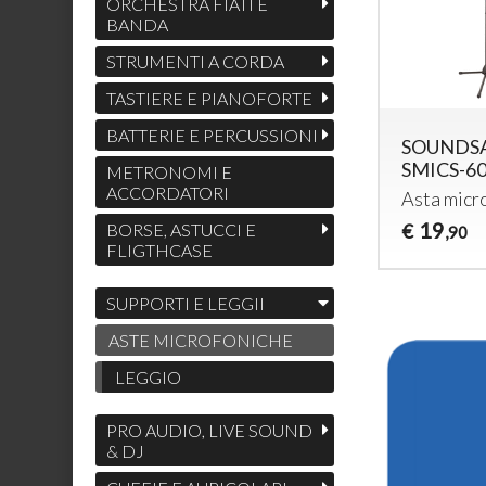
ORCHESTRA FIATI E
BANDA
STRUMENTI A CORDA
TASTIERE E PIANOFORTE
BATTERIE E PERCUSSIONI
SOUNDS
SMICS-6
METRONOMI E
ACCORDATORI
Asta micr
19
BORSE, ASTUCCI E
€
,90
FLIGTHCASE
SUPPORTI E LEGGII
ASTE MICROFONICHE
LEGGIO
PRO AUDIO, LIVE SOUND
& DJ