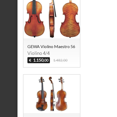
GEWA Violino Maestro 56
Violino 4/4
1.150
€
1.482,00
,00