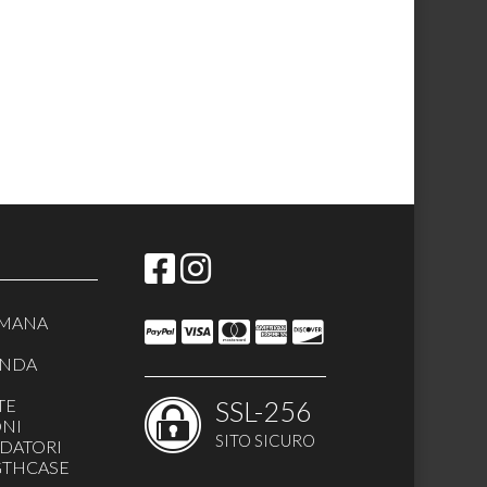
IMANA
ANDA
TE
SSL-256
ONI
SITO SICURO
DATORI
IGTHCASE