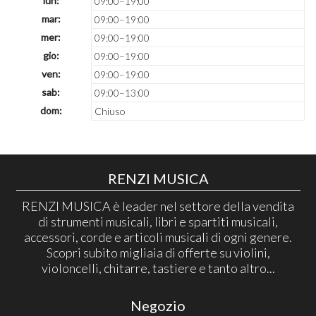
lun:
09:00–19:00
mar:
09:00–19:00
mer:
09:00–19:00
gio:
09:00–19:00
ven:
09:00–19:00
sab:
09:00–13:00
dom:
Chiuso
RENZI MUSICA
RENZI MUSICA è leader nel settore della vendita
di strumenti musicali, libri e spartiti musicali,
accessori, corde e articoli musicali di ogni genere.
Scopri subito migliaia di offerte su violini,
violoncelli, chitarre, tastiere e tanto altro...
Negozio