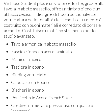
Virtuoso Student plus è un violoncello che, grazie alla
tavola in abete massello, offre un timbro pieno e un
attacco deciso. Il design è di tipo tradizionale con
verniciatura dalle tonalità classiche. Lo strumento è
costruito con buoni materiali e corredato di borsa e
archetto. Costituisce un ottimo strumento per lo
studio avanzato.
Tavola armonica in abete massello
Fascie e fondo in acero laminato
Manico in acero
Tastiera in ebano
Binding verniciato
Capotasto in Ebano
Bischeri in ebano
Ponticello in Acero French Style
Cordiera in metallo pressofuso con quattro
intonatori