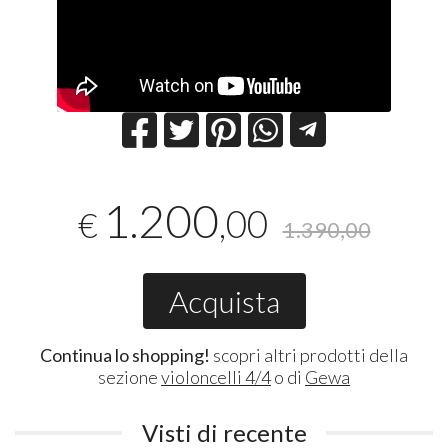
1.200
,00
€
1.390,00
Acquista
Continua lo shopping!
scopri altri prodotti della
sezione
violoncelli 4/4
o di
Gewa
Visti di recente