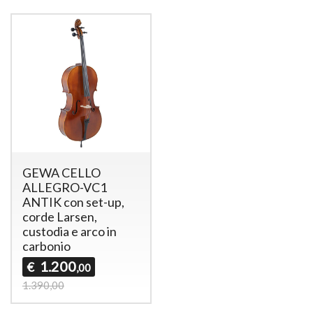
GEWA CELLO
ALLEGRO-VC1
ANTIK con set-up,
corde Larsen,
custodia e arco in
carbonio
1.200
€
,00
1.390,00