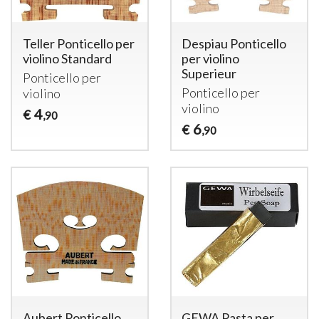
Teller Ponticello per
Despiau Ponticello
violino Standard
per violino
Superieur
Ponticello per
Ponticello per
violino
violino
4
€
,90
6
€
,90
Aubert Ponticello
GEWA Pasta per