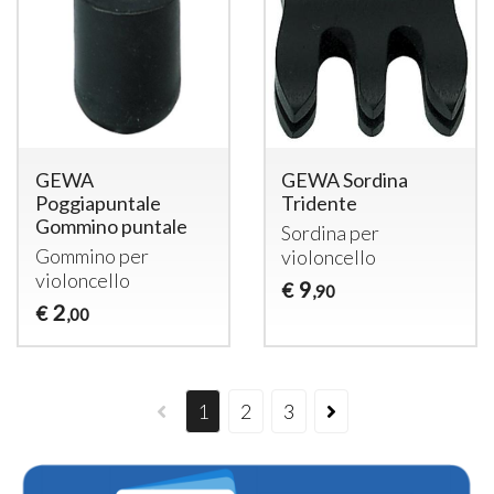
GEWA
GEWA Sordina
Poggiapuntale
Tridente
Gommino puntale
Sordina per
Gommino per
violoncello
violoncello
9
€
,90
2
€
,00
1
2
3