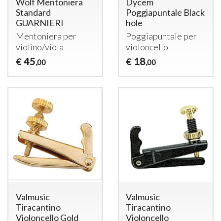
Wolf Mentoniera
Dycem
Standard
Poggiapuntale Black
GUARNIERI
hole
Mentoniera per
Poggiapuntale per
violino/viola
violoncello
45
18
€
€
,00
,00
Valmusic
Valmusic
Tiracantino
Tiracantino
Violoncello Gold
Violoncello