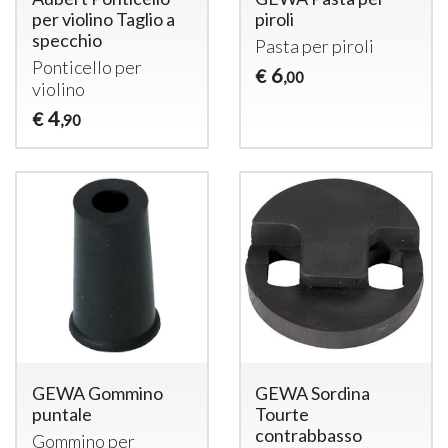
per violino Taglio a
piroli
specchio
Pasta per piroli
Ponticello per
6
€
,00
violino
4
€
,90
GEWA Gommino
GEWA Sordina
puntale
Tourte
contrabbasso
Gommino per