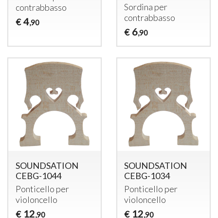
Sordina per
contrabbasso
contrabbasso
4
€
,90
6
€
,90
SOUNDSATION
SOUNDSATION
CEBG-1044
CEBG-1034
Ponticello per
Ponticello per
violoncello
violoncello
12
12
€
€
,90
,90