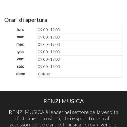
Orari di apertura
lun:
09:00–19:00
mar:
09:00–19:00
mer:
09:00–19:00
gio:
09:00–19:00
ven:
09:00–19:00
sab:
09:00–13:00
dom:
Chiuso
RENZI MUSICA
RENZI MUSICA è leader nel settore della vendita
di strumenti musicali, libri e spartiti musicali,
accessori, corde e articoli musicali di ogni genere.