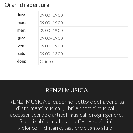
Orari di apertura
lun:
09:00–19:00
mar:
09:00–19:00
mer:
09:00–19:00
gio:
09:00–19:00
ven:
09:00–19:00
sab:
09:00–13:00
dom:
Chiuso
RENZI MUSICA
RENZI MUSICA è leader nel settore della vendita
di strumenti musicali, libri e spartiti musicali,
accessori, corde e articoli musicali di ogni genere.
Scopri subito migliaia di offerte su violini,
violoncelli, chitarre, tastiere e tanto altro...