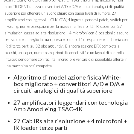
gestire tutti gli effetti e l'altro per gestire l'algoritmo di amp modeling. Non
solo: TRIDENT utilizza convertitori A/D e D/A e circuiti analogici di qualità
superiore per ottenere un suono chiaro con bassi livelli di rumore. 27
amplificatori con ingressi HIGH/LOW, 4 ingressi per cavi patch, switch per
il voicing, numerose opzioni per la massima flessibilità. IR loader con 27
simulazioni cassa ad alta risoluzione + 4 microfoni con 3 posizioni ciascuno
per scolpire al meglio la tua ripresa e possibilità di espandere la libreria con
IR di terze parti su 32 slot aggiuntivi. E ancora sezione EFX completa a
blocchi, un looper, numerose opzioni di connettività e un layout di controllo
intuitivo per domare con facilità l'incredibile ventaglio di possibilità offerte in
una macchina così compatta.
Algoritmo di modellazione fisica White-
box migliorato + convertitori A/D e D/A e
circuiti analogici di qualità superiore
27 amplificatori leggendari con tecnologia
Amp Amodleing TSAC-4K
27 Cab IRs alta risoluzione + 4 microfoni +
IR loader terze parti