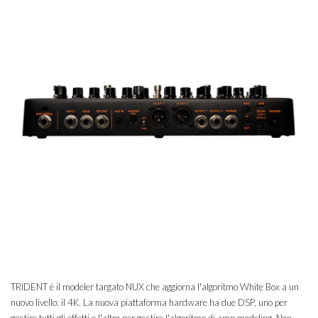
TRIDENT è il modeler targato NUX che aggiorna l'algoritmo White Box a un
nuovo livello: il 4K. La nuova piattaforma hardware ha due DSP, uno per