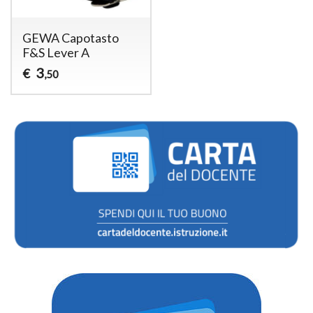
GEWA Capotasto
F&S Lever A
3
€
,50