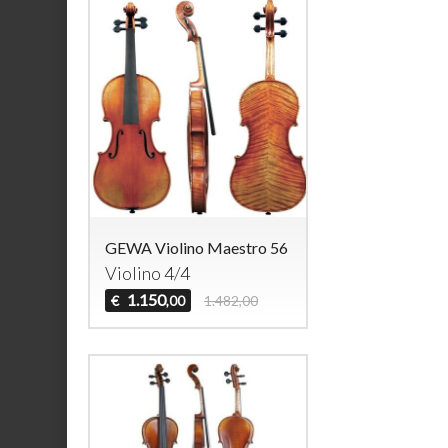
GEWA Violino Maestro 56
Violino 4/4
1.150
€
1.482,00
,00