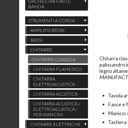
ORCHESTRA FIATI E
BANDA
STRUMENTI A CORDA
AMPLIFICATORI
BASSI
CHITARRE
Chitarra clas
CHITARRA CLASSICA
palissandro 
CHITARRA FLAMENCO
legno altamen
MANUFACT
CHITARRA
ELETTROACUSTICA
CHITARRA ACUSTICA
Tavola a
CHITARRA ACUSTICA /
Fasce e f
ELETTROACUSTICA /
Manico: 
PER MANCINI
Tastiera
CHITARRE ELETTRICHE