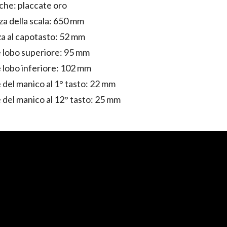
he: placcate oro
a della scala: 650 mm
a al capotasto: 52 mm
 lobo superiore: 95 mm
 lobo inferiore: 102 mm
 del manico al 1° tasto: 22 mm
 del manico al 12° tasto: 25 mm