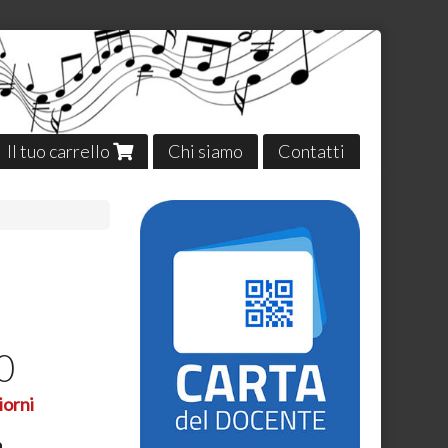
Il tuo carrello
Chi siamo
Contatti
0
iorni