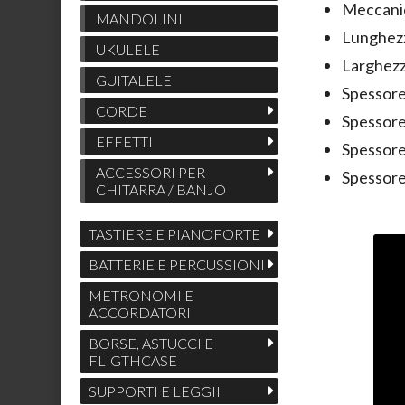
Meccanic
MANDOLINI
Lunghezz
UKULELE
Larghezz
GUITALELE
Spessore
CORDE
Spessore
EFFETTI
Spessore
ACCESSORI PER
Spessore
CHITARRA / BANJO
TASTIERE E PIANOFORTE
BATTERIE E PERCUSSIONI
METRONOMI E
ACCORDATORI
BORSE, ASTUCCI E
FLIGTHCASE
SUPPORTI E LEGGII