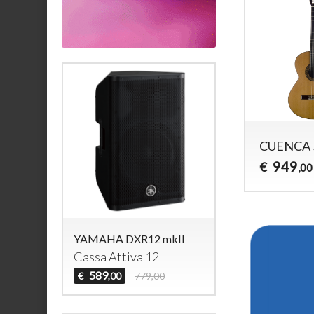
CUENCA 
949
€
,00
YAMAHA DXR12 mkII
Cassa Attiva 12"
589
€
779,00
,00