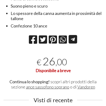
Suono pieno e scuro
Lo spessore della canna aumenta in prossimità del
tallone
Confezione 10 ance
26
,00
€
Disponibile a breve
Continua lo shopping!
scopri altri prodotti della
sezione
ance sassofono soprano
o di
Vandoren
Visti di recente