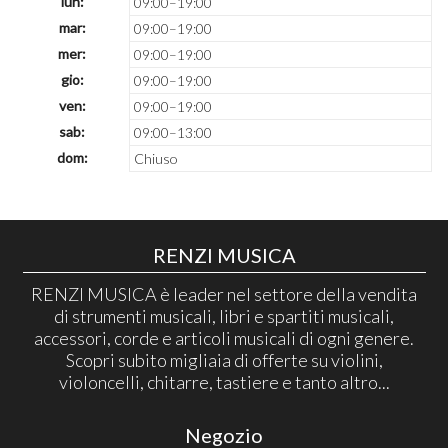
lun:
09:00–19:00
mar:
09:00–19:00
mer:
09:00–19:00
gio:
09:00–19:00
ven:
09:00–19:00
sab:
09:00–13:00
dom:
Chiuso
RENZI MUSICA
RENZI MUSICA è leader nel settore della vendita
di strumenti musicali, libri e spartiti musicali,
accessori, corde e articoli musicali di ogni genere.
Scopri subito migliaia di offerte su violini,
violoncelli, chitarre, tastiere e tanto altro...
Negozio