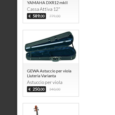
YAMAHA DXR12 mkII
Cassa Attiva 12"
589
€
779,00
,00
GEWA Astuccio per viola
Liuteria Varianta
Astuccio per viola
250
€
340,00
,00