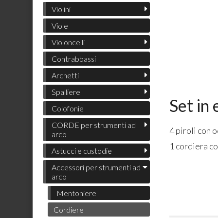
Violini
Viole
Violoncelli
Contrabbassi
Archetti
Spalliere
Set in
Colofonie
CORDE per strumenti ad
4 piroli con 
arco
1 cordiera co
Astucci e custodie
Accessori per strumenti ad
arco
Mentoniere
Cordiere