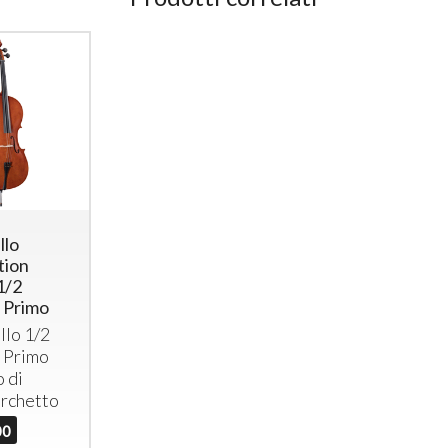
llo
tion
1/2
 Primo
llo 1/2
 Primo
 di
archetto
00