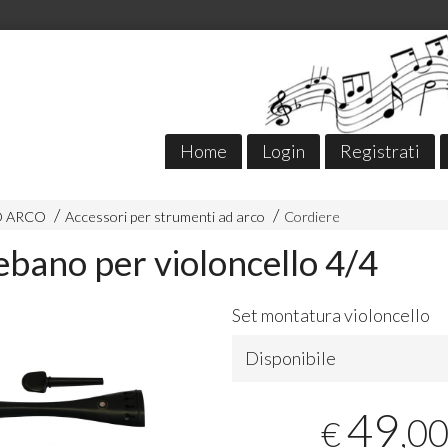
Home
Login
Registrati
D ARCO
Accessori per strumenti ad arco
Cordiere
 ebano per violoncello 4/4
Set montatura violoncello
Disponibile
49
,0
€