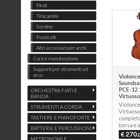
Piroli
Tiracantini
Sordine
Ponticelli
Altri accessori per archi
Cura e manutenzione
Supporti per strumenti ad
arco
Violonce
Soundsa
PCE-12 
ORCHESTRA FIATI E
Virtuoso
BANDA
Violonce
STRUMENTI A CORDA
Virtuoso
TASTIERE E PIANOFORTE
completo
borsa e 
BATTERIE E PERCUSSIONI
270
€
,
METRONOMI E