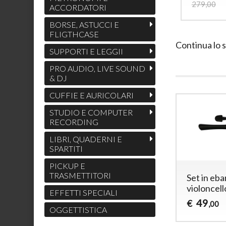
279,00
ACCORDATORI
BORSE, ASTUCCI E
FLIGTHCASE
Continua lo 
SUPPORTI E LEGGII
PRO AUDIO, LIVE SOUND
& DJ
CUFFIE E AURICOLARI
STUDIO E COMPUTER
RECORDING
LIBRI, QUADERNI E
SPARTITI
PICKUP E
TRASMETTITORI
Set in eba
violoncell
EFFETTI SPECIALI
49
€
,00
OGGETTISTICA