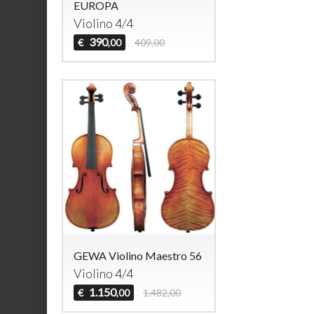
EUROPA
Violino 4/4
390
€
409,00
,00
GEWA Violino Maestro 56
Violino 4/4
1.150
€
1.482,00
,00