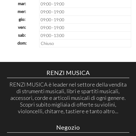
mar:
09:00–19:00
mer:
09:00–19:00
gio:
09:00–19:00
ven:
09:00–19:00
sab:
09:00–13:00
dom:
Chiuso
RENZI MUSICA
RENZI MUSICA è leader nel settore della vendita
di strumenti musicali, libri e spartiti musicali,
accessori, corde e articoli musicali di ogni genere.
Scopri subito migliaia di offerte su violini,
violoncelli, chitarre, tastiere e tanto altro...
Negozio