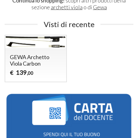
Continua lo shopping!
scopri altri prodotti della
sezione
archetti viola
o di
Gewa
Visti di recente
GEWA Archetto
Viola Carbon
139
€
,00